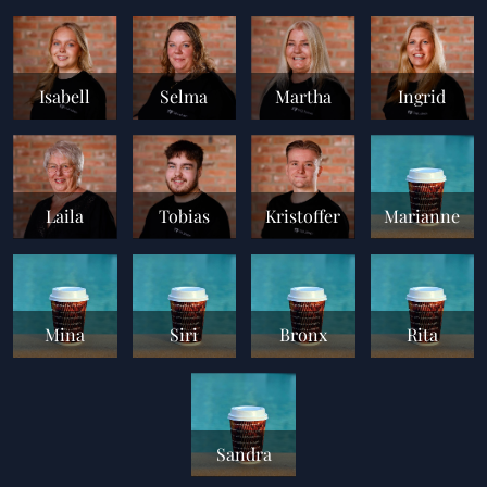
Isabell
Selma
Martha
Ingrid
Laila
Tobias
Kristoffer
Marianne
Mina
Siri
Bronx
Rita
Sandra