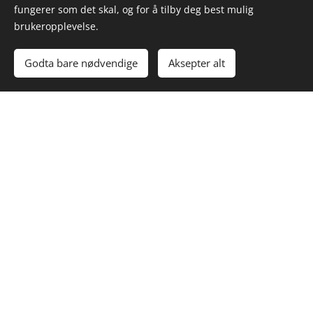
fungerer som det skal, og for å tilby deg best mulig
brukeropplevelse.
Godta bare nødvendige
Aksepter alt